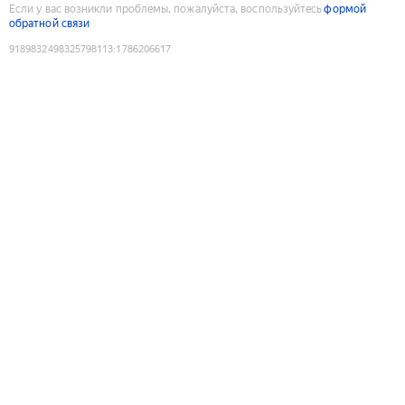
Если у вас возникли проблемы, пожалуйста, воспользуйтесь
формой
обратной связи
9189832498325798113
:
1786206617