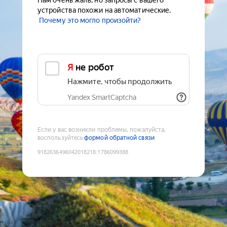
Нам очень жаль, но запросы с вашего
устройства похожи на автоматические.
Почему это могло произойти?
Я не робот
Нажмите, чтобы продолжить
Yandex SmartCaptcha
Если у вас возникли проблемы, пожалуйста,
воспользуйтесь
формой обратной связи
9182636496042018218
:
1786099388