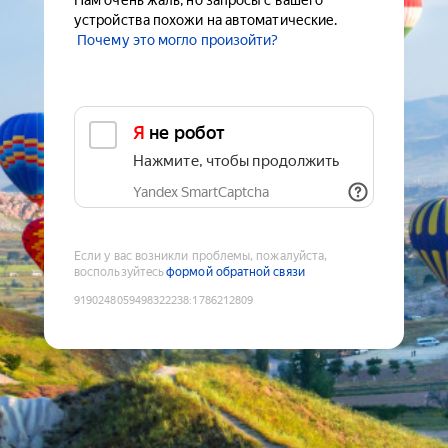
Нам очень жаль, но запросы с вашего
устройства похожи на автоматические.
Почему это могло произойти?
Я не робот
Нажмите, чтобы продолжить
Yandex SmartCaptcha
Если у вас возникли проблемы, пожалуйста,
воспользуйтесь
формой обратной связи
9190248059498322238
:
1786212809