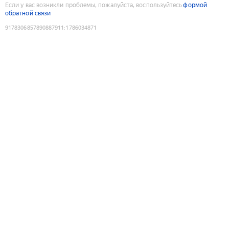
Если у вас возникли проблемы, пожалуйста, воспользуйтесь
формой
обратной связи
9178306857890887911
:
1786034871