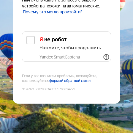
Нам очень жаль, но запросы с вашего
устройства похожи на автоматические.
Почему это могло произойти?
Я не робот
Нажмите, чтобы продолжить
Yandex SmartCaptcha
Если у вас возникли проблемы, пожалуйста,
воспользуйтесь
формой обратной связи
9176921580209634933
:
1786014229