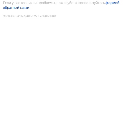
Если у вас возникли проблемы, пожалуйста, воспользуйтесь
формой
обратной связи
9180369041609406375
:
1786065600