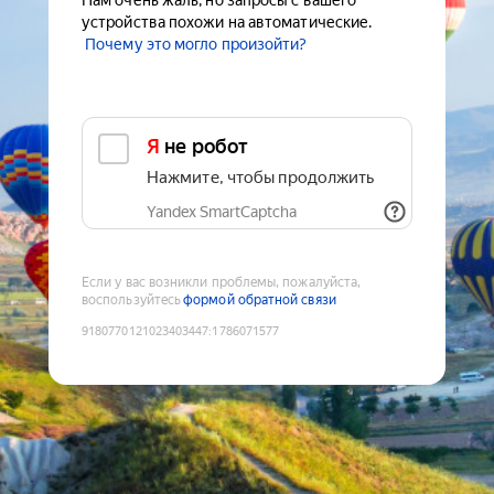
Нам очень жаль, но запросы с вашего
устройства похожи на автоматические.
Почему это могло произойти?
Я не робот
Нажмите, чтобы продолжить
Yandex SmartCaptcha
Если у вас возникли проблемы, пожалуйста,
воспользуйтесь
формой обратной связи
9180770121023403447
:
1786071577