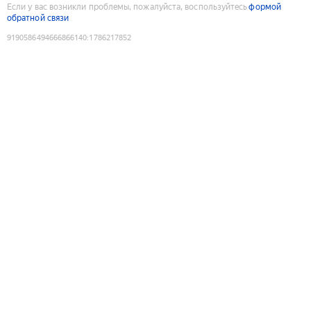
Если у вас возникли проблемы, пожалуйста, воспользуйтесь
формой
обратной связи
9190586494666866140
:
1786217852