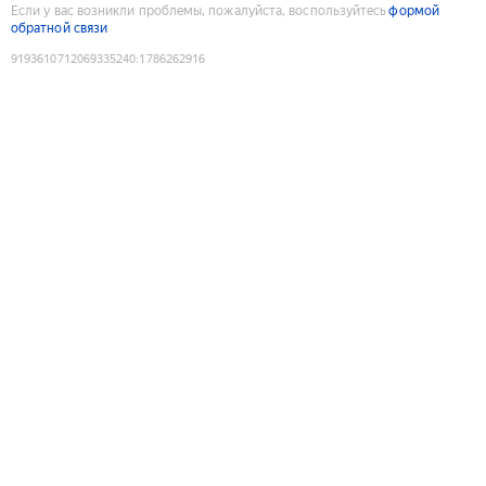
Если у вас возникли проблемы, пожалуйста, воспользуйтесь
формой
обратной связи
9193610712069335240
:
1786262916