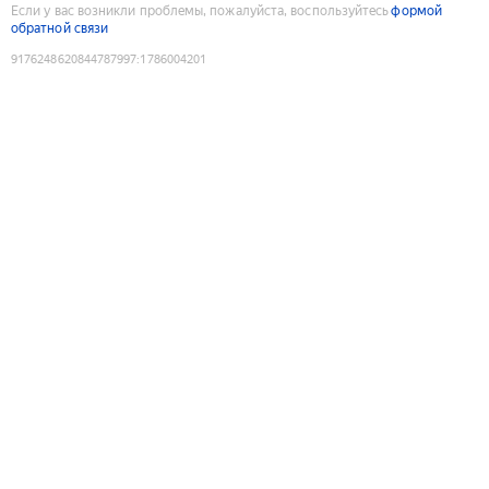
Если у вас возникли проблемы, пожалуйста, воспользуйтесь
формой
обратной связи
9176248620844787997
:
1786004201