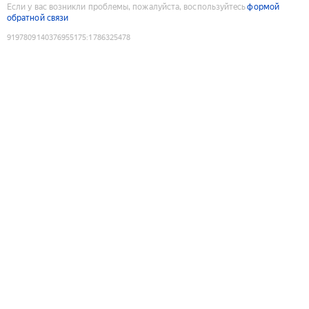
Если у вас возникли проблемы, пожалуйста, воспользуйтесь
формой
обратной связи
9197809140376955175
:
1786325478