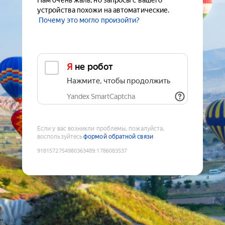
Нам очень жаль, но запросы с вашего
устройства похожи на автоматические.
Почему это могло произойти?
Я не робот
Нажмите, чтобы продолжить
Yandex SmartCaptcha
Если у вас возникли проблемы, пожалуйста,
воспользуйтесь
формой обратной связи
9181572754980363489
:
1786083537