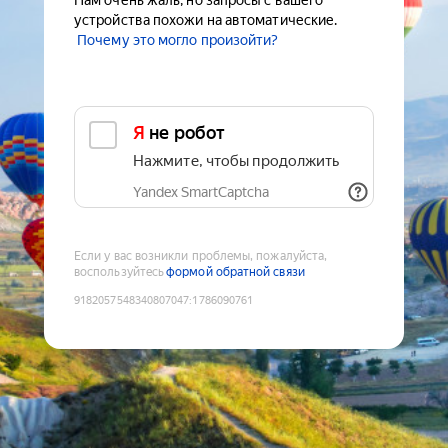
Нам очень жаль, но запросы с вашего
устройства похожи на автоматические.
Почему это могло произойти?
Я не робот
Нажмите, чтобы продолжить
Yandex SmartCaptcha
Если у вас возникли проблемы, пожалуйста,
воспользуйтесь
формой обратной связи
9182057548340807047
:
1786090761