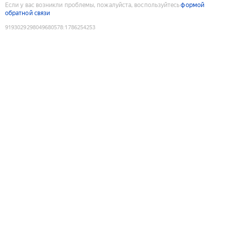
Если у вас возникли проблемы, пожалуйста, воспользуйтесь
формой
обратной связи
9193029298049680578
:
1786254253