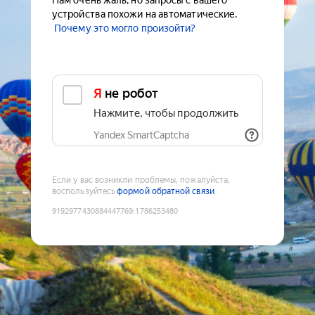
Нам очень жаль, но запросы с вашего
устройства похожи на автоматические.
Почему это могло произойти?
Я не робот
Нажмите, чтобы продолжить
Yandex SmartCaptcha
Если у вас возникли проблемы, пожалуйста,
воспользуйтесь
формой обратной связи
9192977430884447769
:
1786253480