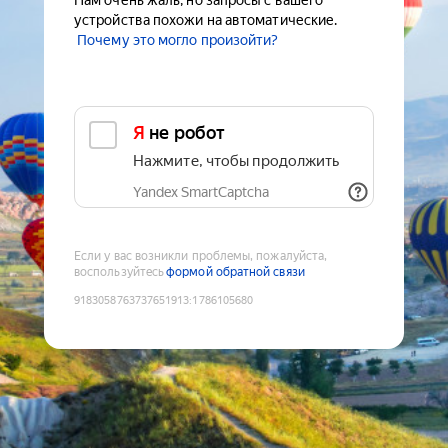
Нам очень жаль, но запросы с вашего
устройства похожи на автоматические.
Почему это могло произойти?
Я не робот
Нажмите, чтобы продолжить
Yandex SmartCaptcha
Если у вас возникли проблемы, пожалуйста,
воспользуйтесь
формой обратной связи
9183058763737651913
:
1786105680