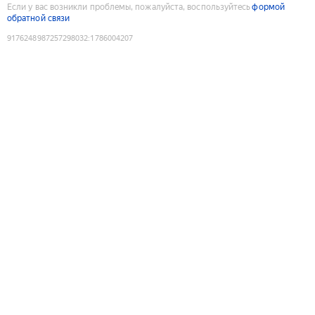
Если у вас возникли проблемы, пожалуйста, воспользуйтесь
формой
обратной связи
9176248987257298032
:
1786004207