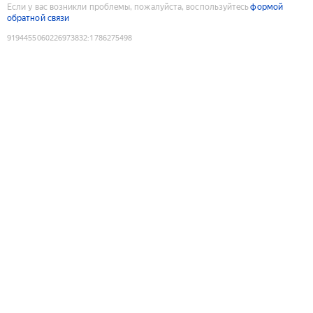
Если у вас возникли проблемы, пожалуйста, воспользуйтесь
формой
обратной связи
9194455060226973832
:
1786275498