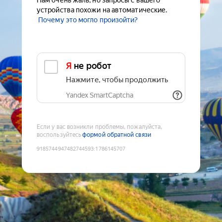
Нам очень жаль, но запросы с вашего
устройства похожи на автоматические.
Почему это могло произойти?
Я не робот
Нажмите, чтобы продолжить
Yandex SmartCaptcha
Если у вас возникли проблемы, пожалуйста,
воспользуйтесь
формой обратной связи
9185744947482744593
:
1786145707