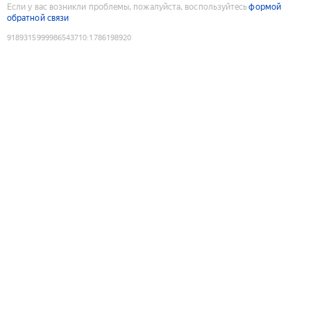
Если у вас возникли проблемы, пожалуйста, воспользуйтесь
формой
обратной связи
9189315999986543710
:
1786198920