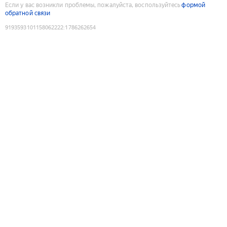
Если у вас возникли проблемы, пожалуйста, воспользуйтесь
формой
обратной связи
9193593101158062222
:
1786262654