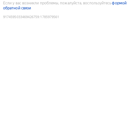
Если у вас возникли проблемы, пожалуйста, воспользуйтесь
формой
обратной связи
9174595033469426759
:
1785979561