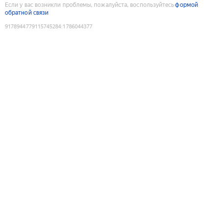
Если у вас возникли проблемы, пожалуйста, воспользуйтесь
формой
обратной связи
9178944779115745284
:
1786044377