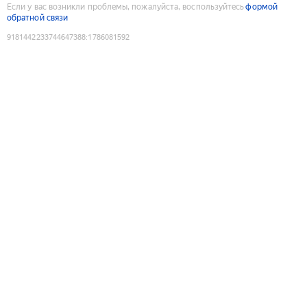
Если у вас возникли проблемы, пожалуйста, воспользуйтесь
формой
обратной связи
9181442233744647388
:
1786081592