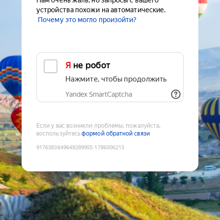
Нам очень жаль, но запросы с вашего
устройства похожи на автоматические.
Почему это могло произойти?
Я не робот
Нажмите, чтобы продолжить
Yandex SmartCaptcha
Если у вас возникли проблемы, пожалуйста,
воспользуйтесь
формой обратной связи
9176383649649289955
:
1786006213