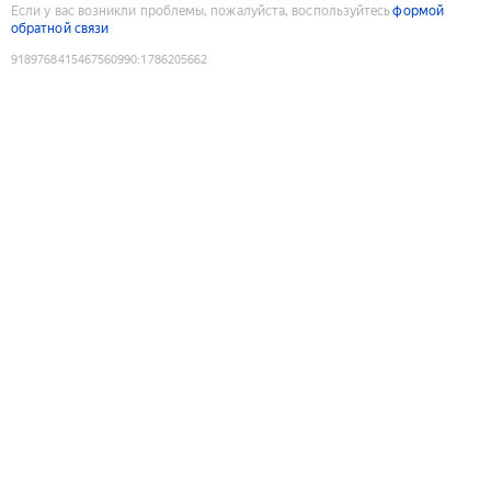
Если у вас возникли проблемы, пожалуйста, воспользуйтесь
формой
обратной связи
9189768415467560990
:
1786205662