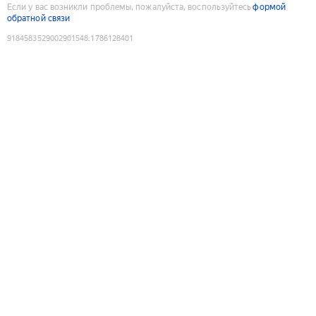
Если у вас возникли проблемы, пожалуйста, воспользуйтесь
формой
обратной связи
9184583529002901548
:
1786128401