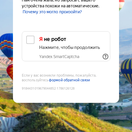
Нам очень жаль, но запросы с вашего
устройства похожи на автоматические.
Почему это могло произойти?
Я не робот
Нажмите, чтобы продолжить
Yandex SmartCaptcha
Если у вас возникли проблемы, пожалуйста,
воспользуйтесь
формой обратной связи
9184431019679044852
:
1786126128