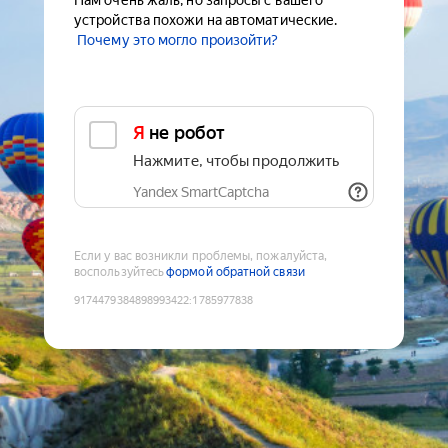
Нам очень жаль, но запросы с вашего
устройства похожи на автоматические.
Почему это могло произойти?
Я не робот
Нажмите, чтобы продолжить
Yandex SmartCaptcha
Если у вас возникли проблемы, пожалуйста,
воспользуйтесь
формой обратной связи
9174479384898993422
:
1785977838