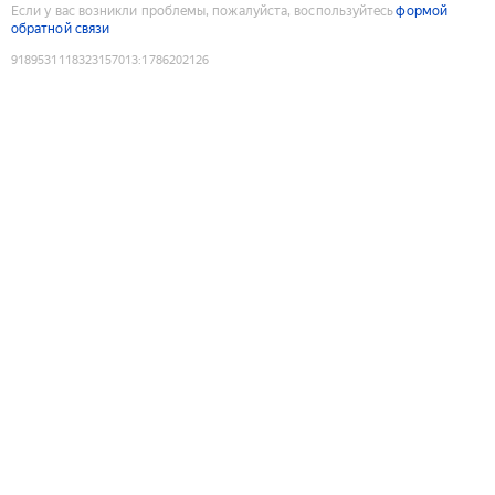
Если у вас возникли проблемы, пожалуйста, воспользуйтесь
формой
обратной связи
9189531118323157013
:
1786202126