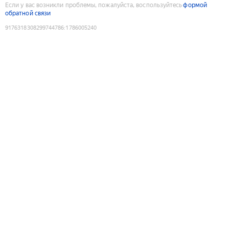
Если у вас возникли проблемы, пожалуйста, воспользуйтесь
формой
обратной связи
9176318308299744786
:
1786005240