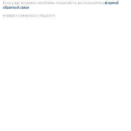
Если у вас возникли проблемы, пожалуйста, воспользуйтесь
формой
обратной связи
9189883111494815542
:
1786207371