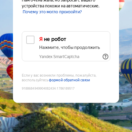
Нам очень жаль, но запросы с вашего
устройства похожи на автоматические.
Почему это могло произойти?
Я не робот
Нажмите, чтобы продолжить
Yandex SmartCaptcha
Если у вас возникли проблемы, пожалуйста,
воспользуйтесь
формой обратной связи
9188684949904082434
:
1786189517