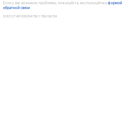
Если у вас возникли проблемы, пожалуйста, воспользуйтесь
формой
обратной связи
9183127481939304790
:
1786106704