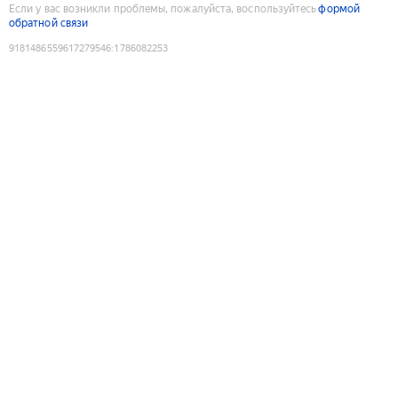
Если у вас возникли проблемы, пожалуйста, воспользуйтесь
формой
обратной связи
9181486559617279546
:
1786082253