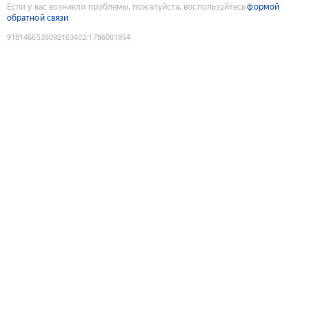
Если у вас возникли проблемы, пожалуйста, воспользуйтесь
формой
обратной связи
9181466538092163402
:
1786081954