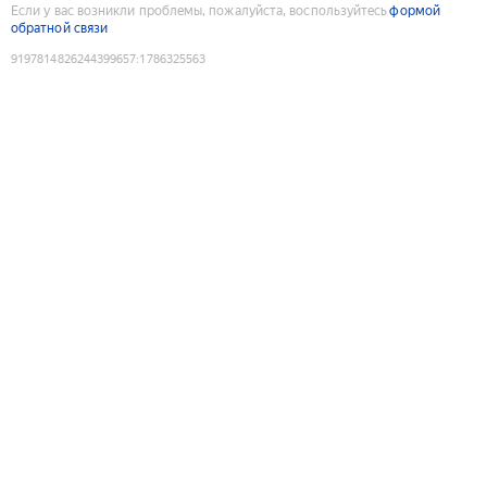
Если у вас возникли проблемы, пожалуйста, воспользуйтесь
формой
обратной связи
9197814826244399657
:
1786325563