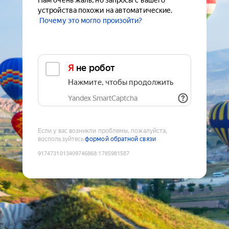
Нам очень жаль, но запросы с вашего
устройства похожи на автоматические.
Почему это могло произойти?
Я не робот
Нажмите, чтобы продолжить
Yandex SmartCaptcha
Если у вас возникли проблемы, пожалуйста,
воспользуйтесь
формой обратной связи
9174731013409746868
:
1785981587