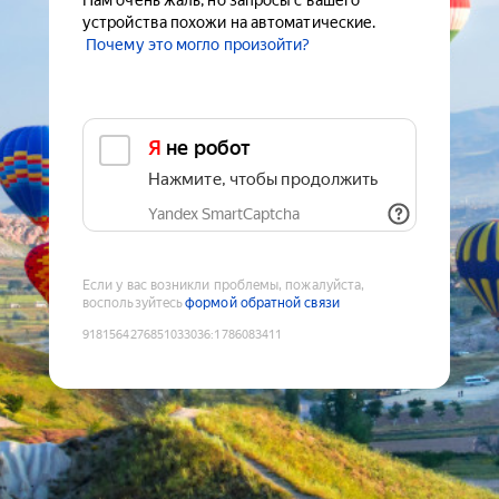
Нам очень жаль, но запросы с вашего
устройства похожи на автоматические.
Почему это могло произойти?
Я не робот
Нажмите, чтобы продолжить
Yandex SmartCaptcha
Если у вас возникли проблемы, пожалуйста,
воспользуйтесь
формой обратной связи
9181564276851033036
:
1786083411