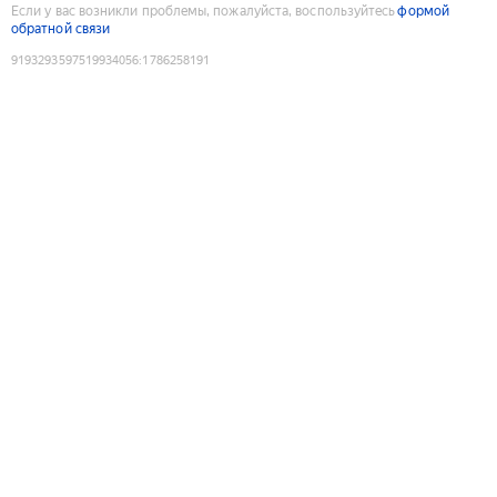
Если у вас возникли проблемы, пожалуйста, воспользуйтесь
формой
обратной связи
9193293597519934056
:
1786258191