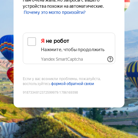
Нам очень жаль, но запросы с вашего
устройства похожи на автоматические.
Почему это могло произойти?
Я не робот
Нажмите, чтобы продолжить
Yandex SmartCaptcha
Если у вас возникли проблемы, пожалуйста,
воспользуйтесь
формой обратной связи
9187334812372599979
:
1786169398