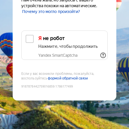
Нам очень жаль, но запросы с вашего
устройства похожи на автоматические.
Почему это могло произойти?
Я не робот
Нажмите, чтобы продолжить
Yandex SmartCaptcha
Если у вас возникли проблемы, пожалуйста,
воспользуйтесь
формой обратной связи
9187878442759016859
:
1786177499