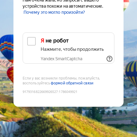
Нам очень жаль, но запросы с вашего
устройства похожи на автоматические.
Почему это могло произойти?
Я не робот
Нажмите, чтобы продолжить
Yandex SmartCaptcha
Если у вас возникли проблемы, пожалуйста,
воспользуйтесь
формой обратной связи
9179316822669926527
:
1786049921