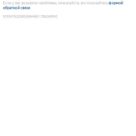
Если у вас возникли проблемы, пожалуйста, воспользуйтесь
формой
обратной связи
9193478200852684468
:
1786260942