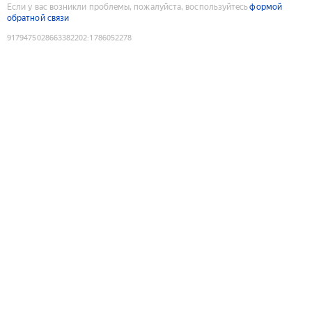
Если у вас возникли проблемы, пожалуйста, воспользуйтесь
формой
обратной связи
9179475028663382202
:
1786052278