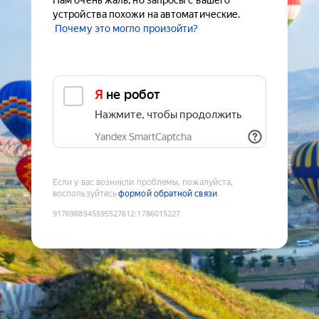
Нам очень жаль, но запросы с вашего
устройства похожи на автоматические.
Почему это могло произойти?
Я не робот
Нажмите, чтобы продолжить
Yandex SmartCaptcha
Если у вас возникли проблемы, пожалуйста,
воспользуйтесь
формой обратной связи
9176988545595527612
:
1786015227