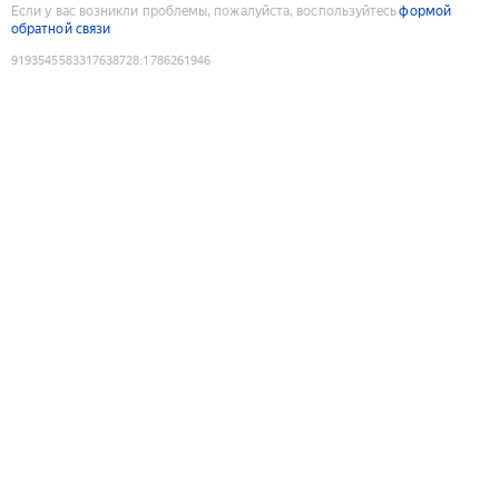
Если у вас возникли проблемы, пожалуйста, воспользуйтесь
формой
обратной связи
9193545583317638728
:
1786261946