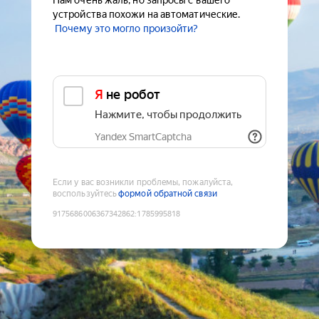
Нам очень жаль, но запросы с вашего
устройства похожи на автоматические.
Почему это могло произойти?
Я не робот
Нажмите, чтобы продолжить
Yandex SmartCaptcha
Если у вас возникли проблемы, пожалуйста,
воспользуйтесь
формой обратной связи
9175686006367342862
:
1785995818