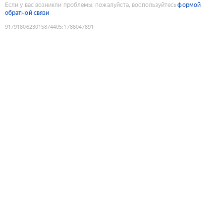
Если у вас возникли проблемы, пожалуйста, воспользуйтесь
формой
обратной связи
9179180623015874405
:
1786047891