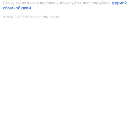
Если у вас возникли проблемы, пожалуйста, воспользуйтесь
формой
обратной связи
9188492487722590521
:
1786186649